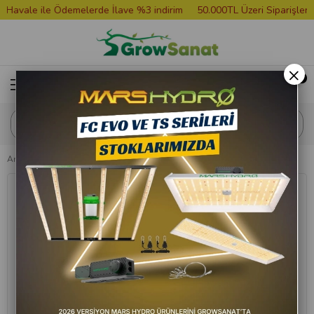
vale ile Ödemelerde İlave %3 indirim
50.000TL Üzeri Siparişlere Gr
×
Anasayfa
Bitki Besini
Hesi Super Vit 500 ml Bitki Amino Asit Desteği