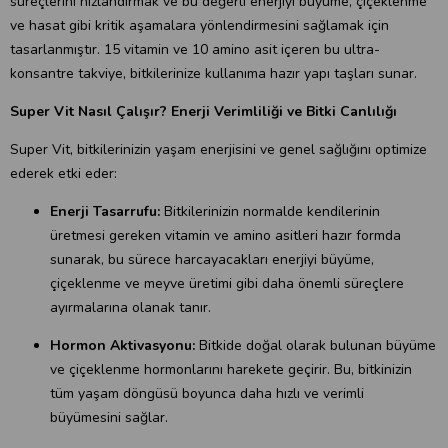
süreçlerini hızlandırmak ve bu değerli enerjiyi büyüme, çiçeklenme
ve hasat gibi kritik aşamalara yönlendirmesini sağlamak için
tasarlanmıştır. 15 vitamin ve 10 amino asit içeren bu ultra-
konsantre takviye, bitkilerinize kullanıma hazır yapı taşları sunar.
Super Vit Nasıl Çalışır? Enerji Verimliliği ve Bitki Canlılığı
Super Vit, bitkilerinizin yaşam enerjisini ve genel sağlığını optimize
ederek etki eder:
Enerji Tasarrufu:
Bitkilerinizin normalde kendilerinin
üretmesi gereken vitamin ve amino asitleri hazır formda
sunarak, bu sürece harcayacakları enerjiyi büyüme,
çiçeklenme ve meyve üretimi gibi daha önemli süreçlere
ayırmalarına olanak tanır.
Hormon Aktivasyonu:
Bitkide doğal olarak bulunan büyüme
ve çiçeklenme hormonlarını harekete geçirir. Bu, bitkinizin
tüm yaşam döngüsü boyunca daha hızlı ve verimli
büyümesini sağlar.