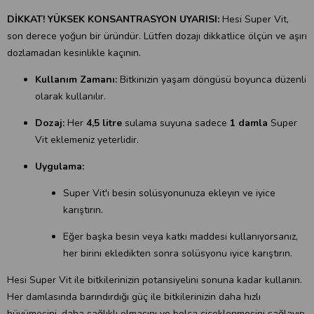
DİKKAT! YÜKSEK KONSANTRASYON UYARISI:
Hesi Super Vit,
son derece yoğun bir üründür. Lütfen dozajı dikkatlice ölçün ve aşırı
dozlamadan kesinlikle kaçının.
Kullanım Zamanı:
Bitkinizin yaşam döngüsü boyunca düzenli
olarak kullanılır.
Dozaj:
Her
4,5 litre
sulama suyuna sadece
1 damla
Super
Vit eklemeniz yeterlidir.
Uygulama:
Super Vit'i besin solüsyonunuza ekleyin ve iyice
karıştırın.
Eğer başka besin veya katkı maddesi kullanıyorsanız,
her birini ekledikten sonra solüsyonu iyice karıştırın.
Hesi Super Vit ile bitkilerinizin potansiyelini sonuna kadar kullanın.
Her damlasında barındırdığı güç ile bitkilerinizin daha hızlı
büyümesini, daha sağlıklı olmasını ve bolca çiçeklenmesini sağlayın.