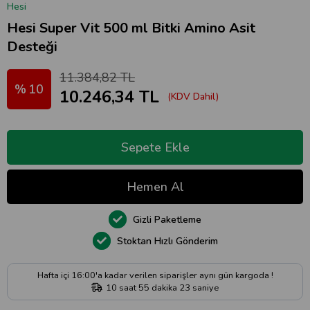
Hesi
Hesi Super Vit 500 ml Bitki Amino Asit
Desteği
11.384,82 TL
10
10.246,34 TL
(KDV Dahil)
Gizli Paketleme
Stoktan Hızlı Gönderim
Hafta içi 16:00'a kadar verilen siparişler aynı gün kargoda !
10
saat
55
dakika
22
saniye