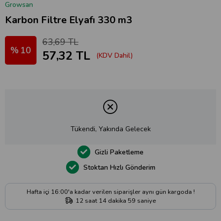
Growsan
Karbon Filtre Elyafı 330 m3
63,69 TL
10
57,32 TL
(KDV Dahil)
Tükendi, Yakında Gelecek
Gizli Paketleme
Stoktan Hızlı Gönderim
Hafta içi 16:00'a kadar verilen siparişler aynı gün kargoda !
12
saat
14
dakika
58
saniye