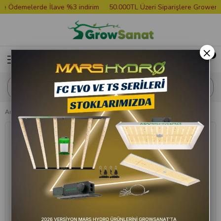
Ödemelerde İlave %3 indirim
50.000TL Üzeri Siparişlere Grower Tişö
×
Anasayfa
Diğer Ürünler
Tepsi
Küçük Metal Tepsi Call Of Doobie