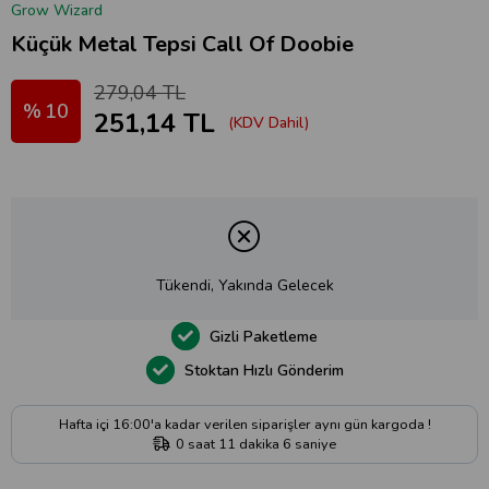
Grow Wizard
Küçük Metal Tepsi Call Of Doobie
279,04 TL
10
251,14 TL
(KDV Dahil)
Tükendi, Yakında Gelecek
Gizli Paketleme
Stoktan Hızlı Gönderim
Hafta içi 16:00'a kadar verilen siparişler aynı gün kargoda !
0
saat
11
dakika
5
saniye