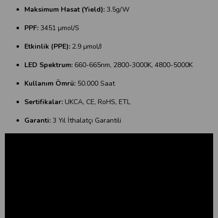
Maksimum Hasat (Yield):
3.5g/W
PPF:
3451 µmol/S
Etkinlik (PPE):
2.9 µmol/J
LED Spektrum:
660-665nm, 2800-3000K, 4800-5000K
Kullanım Ömrü:
50.000 Saat
Sertifikalar:
UKCA, CE, RoHS, ETL
Garanti:
3 Yıl İthalatçı Garantili