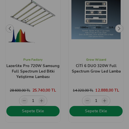
Pure Factory
Grow Wizard
Lazerlite Pro 720W Samsung
CİTİ 6 DUO 320W Full
Full Spectrum Led Bitki
Spectrum Grow Led Lamba
Yetiştirme Lambası
25.740,00 TL
12.888,00 TL
28.600,00 TL
14.320,00 TL
Sepete Ekle
Sepete Ekle