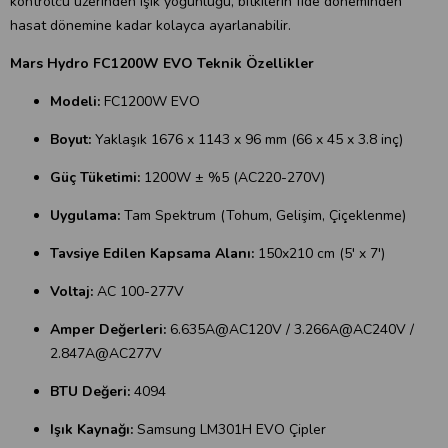
kontrolcü üzerinden ışık yoğunluğu, bitkilerin fide döneminden
hasat dönemine kadar kolayca ayarlanabilir.
Mars Hydro FC1200W EVO Teknik Özellikler
Modeli:
FC1200W EVO
Boyut:
Yaklaşık 1676 x 1143 x 96 mm (66 x 45 x 3.8 inç)
Güç Tüketimi:
1200W ± %5 (AC220-270V)
Uygulama:
Tam Spektrum (Tohum, Gelişim, Çiçeklenme)
Tavsiye Edilen Kapsama Alanı:
150x210 cm (5' x 7')
Voltaj:
AC 100-277V
Amper Değerleri:
6.635A@AC120V / 3.266A@AC240V /
2.847A@AC277V
BTU Değeri:
4094
Işık Kaynağı:
Samsung LM301H EVO Çipler