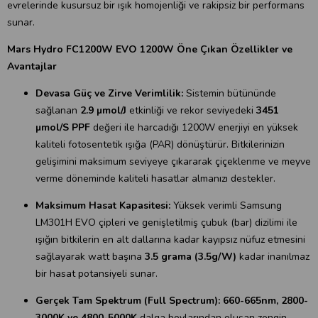
evrelerinde kusursuz bir ışık homojenliği ve rakipsiz bir performans
sunar.
Mars Hydro FC1200W EVO 1200W Öne Çıkan Özellikler ve
Avantajlar
Devasa Güç ve Zirve Verimlilik:
Sistemin bütününde
sağlanan
2.9 µmol/J
etkinliği ve rekor seviyedeki
3451
µmol/S PPF
değeri ile harcadığı 1200W enerjiyi en yüksek
kaliteli fotosentetik ışığa (PAR) dönüştürür. Bitkilerinizin
gelişimini maksimum seviyeye çıkararak çiçeklenme ve meyve
verme döneminde kaliteli hasatlar almanızı destekler.
Maksimum Hasat Kapasitesi:
Yüksek verimli Samsung
LM301H EVO çipleri ve genişletilmiş çubuk (bar) dizilimi ile
ışığın bitkilerin en alt dallarına kadar kayıpsız nüfuz etmesini
sağlayarak watt başına
3.5 grama (3.5g/W)
kadar inanılmaz
bir hasat potansiyeli sunar.
Gerçek Tam Spektrum (Full Spectrum):
660-665nm, 2800-
3000K ve 4800-5000K
dalga boylarından oluşan zengin