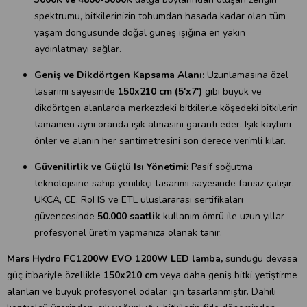
spektrumu, bitkilerinizin tohumdan hasada kadar olan tüm
yaşam döngüsünde doğal güneş ışığına en yakın
aydınlatmayı sağlar.
Geniş ve Dikdörtgen Kapsama Alanı:
Uzunlamasına özel
tasarımı sayesinde
150x210 cm (5'x7')
gibi büyük ve
dikdörtgen alanlarda merkezdeki bitkilerle köşedeki bitkilerin
tamamen aynı oranda ışık almasını garanti eder. Işık kaybını
önler ve alanın her santimetresini son derece verimli kılar.
Güvenilirlik ve Güçlü Isı Yönetimi:
Pasif soğutma
teknolojisine sahip yenilikçi tasarımı sayesinde fansız çalışır.
UKCA, CE, RoHS ve ETL uluslararası sertifikaları
güvencesinde
50.000 saatlik
kullanım ömrü ile uzun yıllar
profesyonel üretim yapmanıza olanak tanır.
Mars Hydro FC1200W EVO 1200W LED lamba,
sunduğu devasa
güç itibariyle özellikle
150x210 cm
veya daha geniş bitki yetiştirme
alanları ve büyük profesyonel odalar için tasarlanmıştır. Dahili