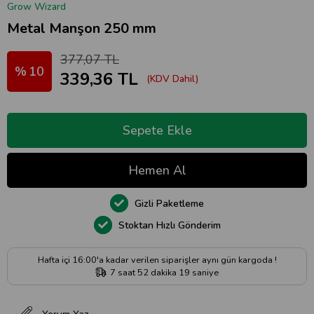
Grow Wizard
Metal Manşon 250 mm
377,07 TL
10
339,36 TL
(KDV Dahil)
Gizli Paketleme
Stoktan Hızlı Gönderim
Hafta içi 16:00'a kadar verilen siparişler aynı gün kargoda !
7
saat
52
dakika
19
saniye