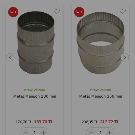
%10
%10
Grow Wizard
Grow Wizard
Metal Manşon 100 mm
Metal Manşon 150 mm
153,70 TL
212,72 TL
170,78 TL
236,35 TL