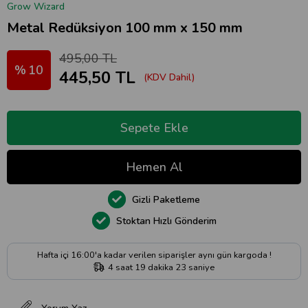
Grow Wizard
Metal Redüksiyon 100 mm x 150 mm
495,00 TL
10
445,50 TL
(KDV Dahil)
Gizli Paketleme
Stoktan Hızlı Gönderim
Hafta içi 16:00'a kadar verilen siparişler aynı gün kargoda !
4
saat
19
dakika
23
saniye