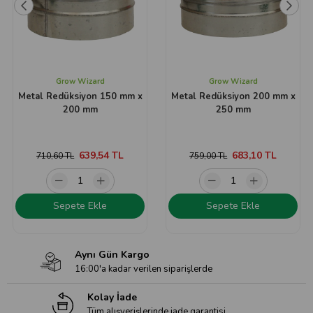
Grow Wizard
Grow Wizard
Metal Redüksiyon 150 mm x
Metal Redüksiyon 200 mm x
200 mm
250 mm
639,54 TL
683,10 TL
710,60 TL
759,00 TL
Sepete Ekle
Sepete Ekle
Aynı Gün Kargo
16:00'a kadar verilen siparişlerde
Kolay İade
Tüm alışverişlerinde iade garantisi