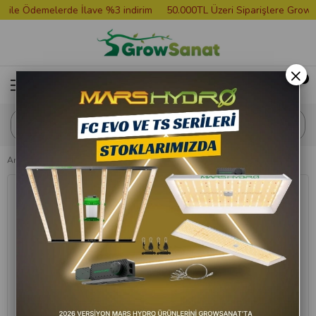
le Ödemelerde İlave %3 indirim
50.000TL Üzeri Siparişlere Grower T
×
Anasayfa
Yansıtıcı Film
Mini Mylar 120 x 90 cm