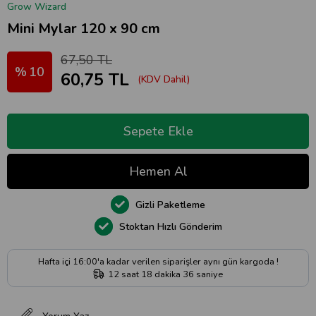
Grow Wizard
Mini Mylar 120 x 90 cm
67,50 TL
10
60,75 TL
(KDV Dahil)
Gizli Paketleme
Stoktan Hızlı Gönderim
Hafta içi 16:00'a kadar verilen siparişler aynı gün kargoda !
12
saat
18
dakika
36
saniye