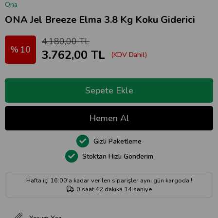
Ona
ONA Jel Breeze Elma 3.8 Kg Koku Giderici
4.180,00 TL
10
3.762,00 TL
(KDV Dahil)
Gizli Paketleme
Stoktan Hızlı Gönderim
Hafta içi 16:00'a kadar verilen siparişler aynı gün kargoda !
0
saat
42
dakika
13
saniye