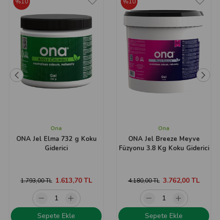
%10
%10
Ona
Ona
ONA Jel Elma 732 g Koku
ONA Jel Breeze Meyve
Giderici
Füzyonu 3.8 Kg Koku Giderici
1.613,70 TL
3.762,00 TL
1.793,00 TL
4.180,00 TL
Sepete Ekle
Sepete Ekle