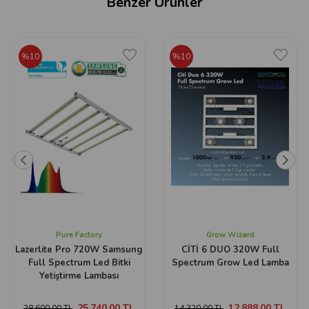
Benzer Ürünler
%10
%10
Pure Factory
Grow Wizard
Lazerlite Pro 720W Samsung
CİTİ 6 DUO 320W Full
Full Spectrum Led Bitki
Spectrum Grow Led Lamba
Yetiştirme Lambası
25.740,00 TL
12.888,00 TL
28.600,00 TL
14.320,00 TL