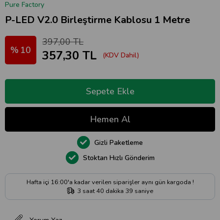
Pure Factory
P-LED V2.0 Birleştirme Kablosu 1 Metre
397,00 TL
10
357,30 TL
(KDV Dahil)
Gizli Paketleme
Stoktan Hızlı Gönderim
Hafta içi 16:00'a kadar verilen siparişler aynı gün kargoda !
3
saat
40
dakika
38
saniye