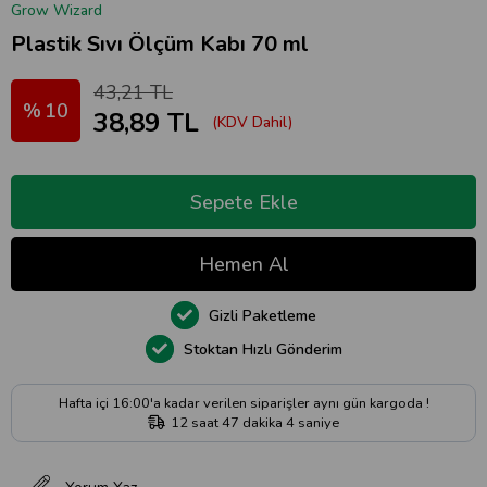
Grow Wizard
Plastik Sıvı Ölçüm Kabı 70 ml
43,21 TL
10
38,89 TL
(KDV Dahil)
Gizli Paketleme
Stoktan Hızlı Gönderim
Hafta içi 16:00'a kadar verilen siparişler aynı gün kargoda !
12
saat
47
dakika
3
saniye