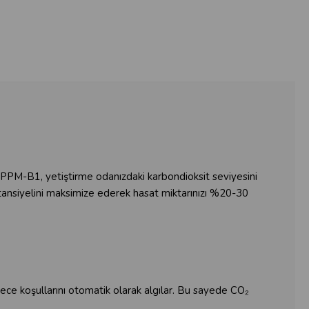
f PPM-B1, yetiştirme odanızdaki karbondioksit seviyesini
n potansiyelini maksimize ederek hasat miktarınızı %20-30
ce koşullarını otomatik olarak algılar. Bu sayede CO₂