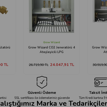
Grow Wizard
latörü
Grow Wizard CO2 Jeneratörü 4
Grow Wiza
Ateşleyicili LPG
At
00 TL
24.047,91 TL
26.719,90 TL
30.919,9
Güvenli Ödeme
Taksit İm
ntisi
SSL sertifikası ile ödemeleriniz güvende
Tüm Kredi kartına 9 
alıştığımız Marka ve Tedarikçile