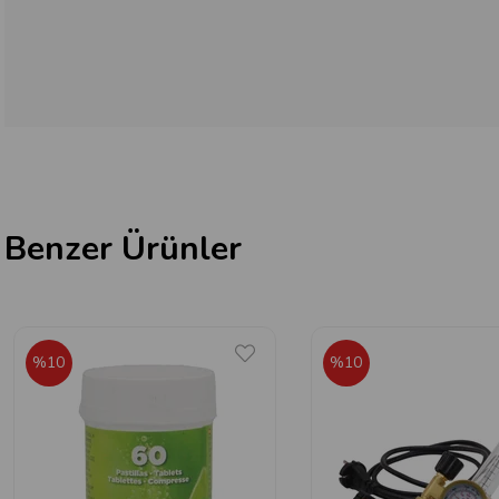
Benzer Ürünler
%10
%10