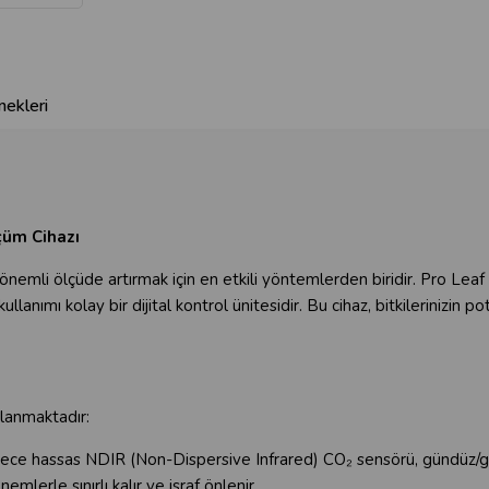
ekleri
çüm Cihazı
önemli ölçüde artırmak için en etkili yöntemlerden biridir. Pro Lea
ullanımı kolay bir dijital kontrol ünitesidir. Bu cihaz, bitkilerinizi
lanmaktadır:
rece hassas NDIR (Non-Dispersive Infrared) CO₂ sensörü, gündüz/ge
mlerle sınırlı kalır ve israf önlenir.