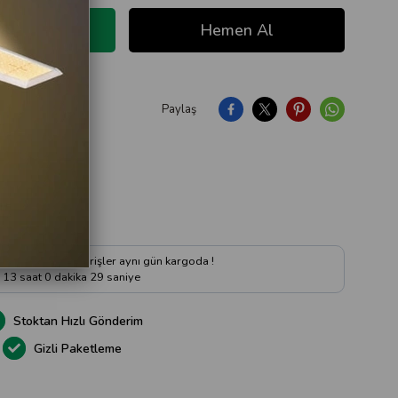
Paylaş
ıya Soru Sor
 kadar verilen siparişler aynı gün kargoda !
13
saat
0
dakika
28
saniye
Stoktan Hızlı Gönderim
Gizli Paketleme