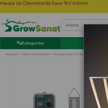
le Ödemelerde İlave %3 indirim
50.000TL
Hediye
Kategoriler
Anasayfa
Bitki CO2 Sistemleri
Pro Leaf Dijital Co2 Kontrol ve Ölçüm Ci