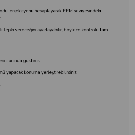
 modu, enjeksiyonu hesaplayarak PPM seviyesindeki
.
ı tepki vereceğini ayarlayabilir, böylece kontrolü tam
ni anında gösterir.
ü yapacak konuma yerleştirebilirsiniz.
.