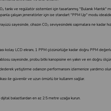
O₂ tankı ve regülatör sistemleri için tasarlanmış "Bulanık Mantık"
opanla çalışan jeneratörler için ise standart "PPM Up" modu idealdir
arayüzü sayesinde, cihazın CO₂ seviyesindeki sapmalara ne kadar hızl
ı kolay LCD ekranı, 1 PPM çözünürlüğe kadar doğru PPM değerleri
losu sayesinde, probu bitki kanopisine en yakın ve en doğru ölçüm
dederek yetiştirme odanızın performansını izlemenize yardımcı olur
kası ile güvenilir ve uzun ömürlü bir kullanım sağlar.
dijital balastlardan en az 2.5 metre uzağa kurun.