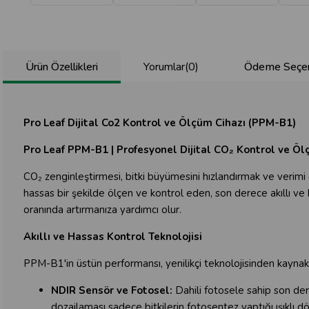
Ürün Özellikleri
Yorumlar
(0)
Ödeme Seçen
Pro Leaf Dijital Co2 Kontrol ve Ölçüm Cihazı (PPM-B1)
Pro Leaf PPM-B1 | Profesyonel Dijital CO₂ Kontrol ve Öl
CO₂ zenginleştirmesi, bitki büyümesini hızlandırmak ve verimi 
hassas bir şekilde ölçen ve kontrol eden, son derece akıllı ve k
oranında artırmanıza yardımcı olur.
Akıllı ve Hassas Kontrol Teknolojisi
PPM-B1'in üstün performansı, yenilikçi teknolojisinden kaynak
NDIR Sensör ve Fotosel:
Dahili fotosele sahip son de
dozajlaması sadece bitkilerin fotosentez yaptığı ışıklı döne