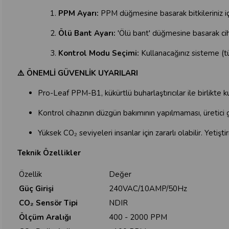
PPM Ayarı:
PPM düğmesine basarak bitkileriniz iç
Ölü Bant Ayarı:
'Ölü bant' düğmesine basarak ciha
Kontrol Modu Seçimi:
Kullanacağınız sisteme (t
⚠️
ÖNEMLİ GÜVENLİK UYARILARI
Pro-Leaf PPM-B1, kükürtlü buharlaştırıcılar ile birlikte ku
Kontrol cihazının düzgün bakımının yapılmaması, üretici ga
Yüksek CO₂ seviyeleri insanlar için zararlı olabilir. Ye
Teknik Özellikler
Özellik
Değer
Güç Girişi
240VAC/10AMP/50Hz
CO₂ Sensör Tipi
NDIR
Ölçüm Aralığı
400 - 2000 PPM