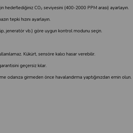
in hedeflediğiniz CO₂ seviyesini (400-2000 PPM arası) ayarlayın.
zın tepki hızını ayarlayın.
üp, jeneratör vb.) göre uygun kontrol modunu seçin.
llanılamaz. Kükürt, sensöre kalıcı hasar verebilir.
rantisini geçersiz kılar.
tiştirme odanıza girmeden önce havalandırma yaptığınızdan emin olun.