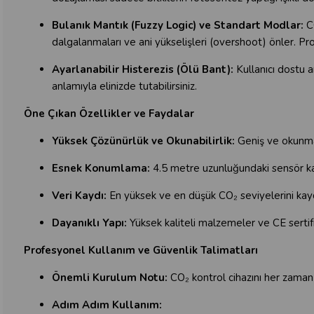
Bulanık Mantık (Fuzzy Logic) ve Standart Modlar:
C
dalgalanmaları ve ani yükselişleri (overshoot) önler. Pr
Ayarlanabilir Histerezis (Ölü Bant):
Kullanıcı dostu 
anlamıyla elinizde tutabilirsiniz.
Öne Çıkan Özellikler ve Faydalar
Yüksek Çözünürlük ve Okunabilirlik:
Geniş ve okunmas
Esnek Konumlama:
4.5 metre uzunluğundaki sensör kab
Veri Kaydı:
En yüksek ve en düşük CO₂ seviyelerini kay
Dayanıklı Yapı:
Yüksek kaliteli malzemeler ve CE sertifi
Profesyonel Kullanım ve Güvenlik Talimatları
Önemli Kurulum Notu:
CO₂ kontrol cihazını her zaman 
Adım Adım Kullanım: