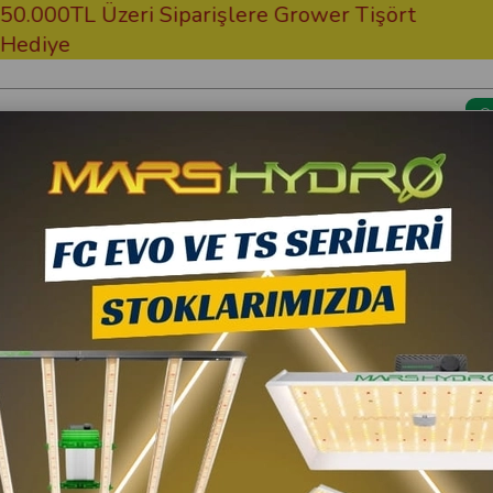
 Üzeri Siparişlere Grower Tişört
Ücretsiz
Kargom Nerede?
Bitki Besi
hazı (PPM-B1)
Pro Leaf
Pro Leaf Dijital Co2
28.480,00 TL
10
25.632,00 TL
(K