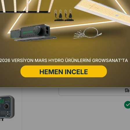
Favorilere Ekle
Fiyat Düşünce Haber Ver
Satıc
Yorum Yaz
Hafta içi 16:00'a