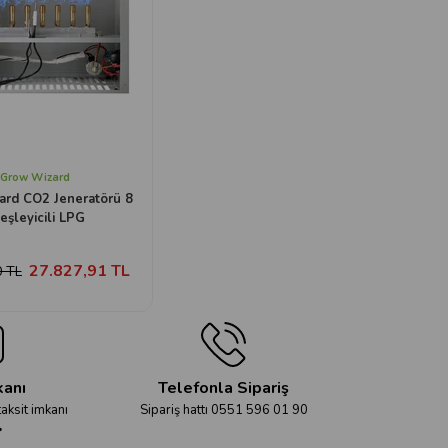
Grow Wizard
rd CO2 Jeneratörü 8
eşleyicili LPG
27.827,91 TL
0 TL
kanı
Telefonla Sipariş
taksit imkanı
Sipariş hattı 0551 596 01 90
r