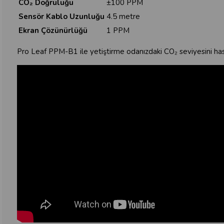
CO₂ Doğruluğu
±100 PPM
Sensör Kablo Uzunluğu
4.5 metre
Ekran
Çözünürlüğü
1 PPM
Pro Leaf PPM-B1 ile yetiştirme odanızdaki CO₂ seviyesini hassas 