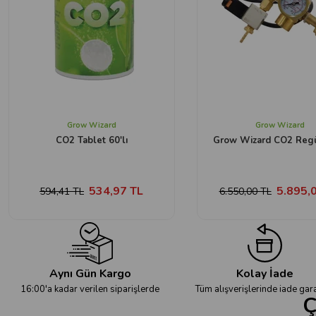
Grow Wizard
Grow Wizard
CO2 Tablet 60'lı
Grow Wizard CO2 Regü
534,97 TL
5.895,
594,41 TL
6.550,00 TL
Aynı Gün Kargo
Kolay İade
16:00'a kadar verilen siparişlerde
Tüm alışverişlerinde iade gara
Ç