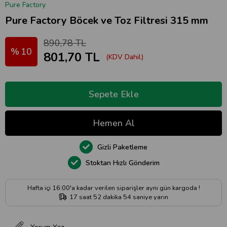
Pure Factory
Pure Factory Böcek ve Toz Filtresi 315 mm
890,78 TL
10
801,70 TL
(KDV Dahil)
Gizli Paketleme
Stoktan Hızlı Gönderim
Hafta içi 16:00'a kadar verilen siparişler aynı gün kargoda !
17
saat
52
dakika
53
saniye
yarın