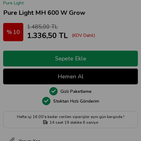
Pure Light
Pure Light MH 600 W Grow
1.485,00 TL
10
1.336,50 TL
(KDV Dahil)
Gizli Paketleme
Stoktan Hızlı Gönderim
Hafta içi 16:00'a kadar verilen siparişler aynı gün kargoda !
14
saat
19
dakika
5
saniye