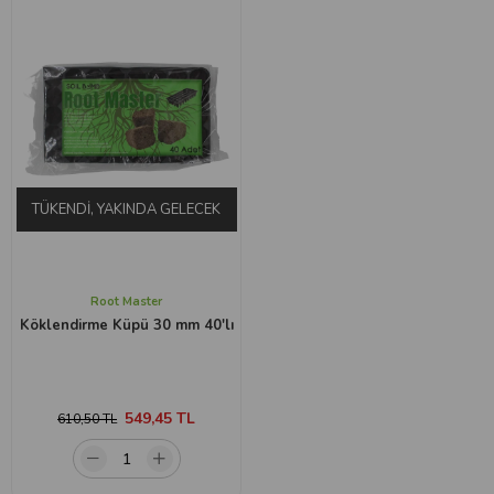
TÜKENDI, YAKINDA GELECEK
Root Master
Köklendirme Küpü 30 mm 40'lı
549,45 TL
610,50 TL