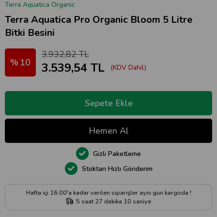
Terra Aquatica Organic
Terra Aquatica Pro Organic Bloom 5 Litre
Bitki Besini
3.932,82 TL
10
3.539,54 TL
(KDV Dahil)
Gizli Paketleme
Stoktan Hızlı Gönderim
Hafta içi 16:00'a kadar verilen siparişler aynı gün kargoda !
5
saat
27
dakika
9
saniye