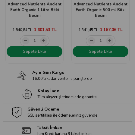
Advanced Nutrients Ancient
Advanced Nutrients Ancient
Earth Organic 1 Litre Bitki
Earth Organic 500 ml Bitki
Besini
Besini
1.601,53 TL
1.167,06 TL
1.840,84 TL
1.341,45 TL
Sepete Ekle
Sepete Ekle
Aynı Gün Kargo
16:00'a kadar verilen siparişlerde
Kolay İade
Tüm alışverişlerinde iade garantisi
Güvenli Ödeme
SSL sertifikası ile ödemeleriniz güvende
Taksit İmkanı
Tüm Kredi kartına 9 taksit imkanı