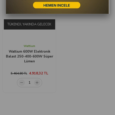
TÜKENDI, YAKINDA GELECEK
Wattium
Wattium 600W Elektronik
Balast 250-400-600W Süper
Lümen
4.918,32 TL
5.464,80 TL