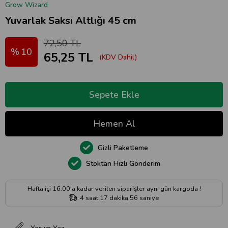
Grow Wizard
Yuvarlak Saksı Altlığı 45 cm
72,50 TL
10
65,25 TL
(KDV Dahil)
Gizli Paketleme
Stoktan Hızlı Gönderim
Hafta içi 16:00'a kadar verilen siparişler aynı gün kargoda !
4
saat
17
dakika
55
saniye