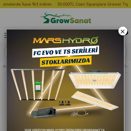
melerde İlave %3 indirim
50.000TL Üzeri Siparişlere Grower Tişört 
×
Anasayfa
Saksılar ve Tablalar
Saksı Altlığı
Yuvarlak Saksı Altlığı 45 c