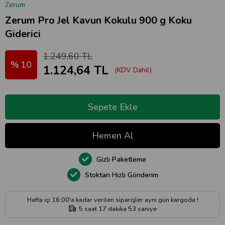
Zerum
Zerum Pro Jel Kavun Kokulu 900 g Koku
Giderici
1.249,60 TL
10
1.124,64 TL
(KDV Dahil)
Gizli Paketleme
Stoktan Hızlı Gönderim
Hafta içi 16:00'a kadar verilen siparişler aynı gün kargoda !
5
saat
17
dakika
52
saniye