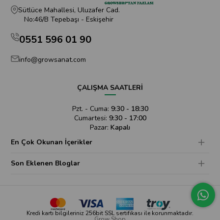
Sütlüce Mahallesi, Uluzafer Cad.
No:46/B Tepebaşı - Eskişehir
0551 596 01 90
info@growsanat.com
ÇALIŞMA SAATLERİ
Pzt. - Cuma:
9:30 - 18:30
Cumartesi:
9:30 - 17:00
Pazar:
Kapalı
En Çok Okunan İçerikler
Son Eklenen Bloglar
Kredi kartı bilgileriniz 256bit SSL sertifikası ile korunmaktadır.
Grow Shop