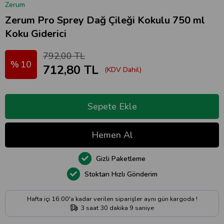
Zerum
Zerum Pro Sprey Dağ Çileği Kokulu 750 ml
Koku Giderici
792,00 TL
10
712,80 TL
(KDV Dahil)
Gizli Paketleme
Stoktan Hızlı Gönderim
Hafta içi 16:00'a kadar verilen siparişler aynı gün kargoda !
3
saat
30
dakika
8
saniye