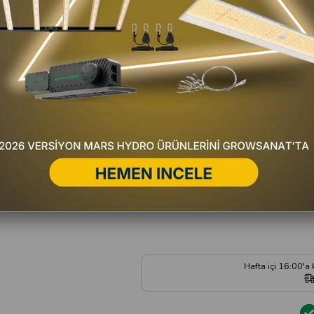
T
Favorilere Ekle
Fiyat Düşünce Haber Ver
Gelince Haber Ver
Satıc
Yorum Yaz
Hafta içi 16:00'a