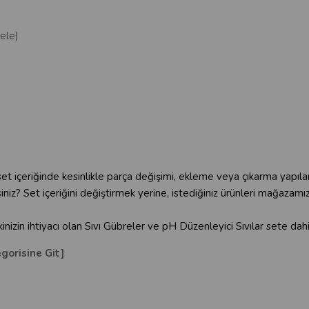
ele)
set içeriğinde kesinlikle parça değişimi, ekleme veya çıkarma yapı
rsiniz? Set içeriğini değiştirmek yerine, istediğiniz ürünleri mağazam
izin ihtiyacı olan Sıvı Gübreler ve pH Düzenleyici Sıvılar sete dahil
egorisine Git]