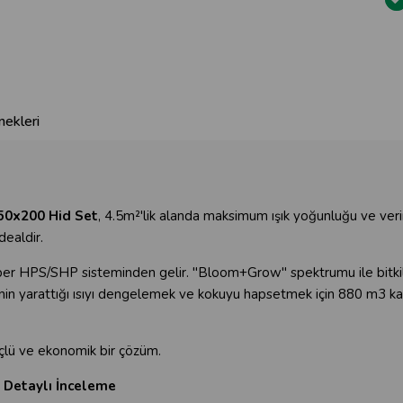
ekleri
50x200 Hid Set
, 4.5m²'lik alanda maksimum ışık yoğunluğu ve verim
dealdir.
er HPS/SHP sisteminden gelir. "Bloom+Grow" spektrumu ile bitki
isinin yarattığı ısıyı dengelemek ve kokuyu hapsetmek için 880 m3 ka
üçlü ve ekonomik bir çözüm.
e Detaylı İnceleme