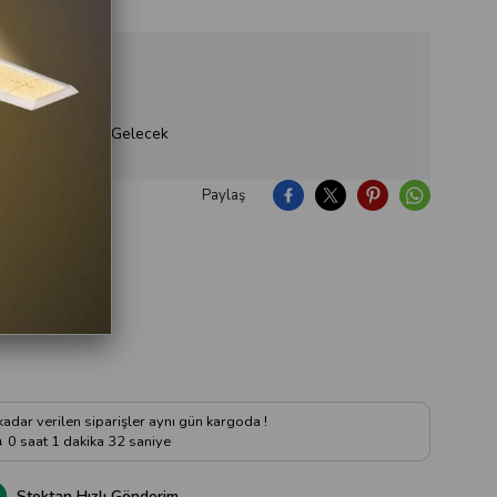
ükendi, Yakında Gelecek
Paylaş
ıya Soru Sor
 kadar verilen siparişler aynı gün kargoda !
0
saat
1
dakika
31
saniye
Stoktan Hızlı Gönderim