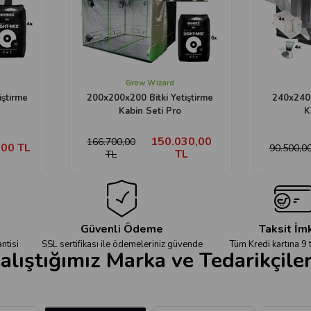
Grow Wizard
iştirme
200x200x200 Bitki Yetiştirme
240x240x
Kabin Seti Pro
K
150.030,00
166.700,00
,00 TL
90.500,0
TL
TL
Güvenli Ödeme
Taksit İm
ntisi
SSL sertifikası ile ödemeleriniz güvende
Tüm Kredi kartına 9 
alıştığımız Marka ve Tedarikçile