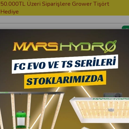
TL Üzeri Siparişlere Grower Tişört
Ücrets
e
Kargom Nerede?
Bitki Besi
 Kabin Seti Hid
Grow Wizard
300x150x200 Bitki Ye
66.000,00 TL
10
59.400,00 TL
(K