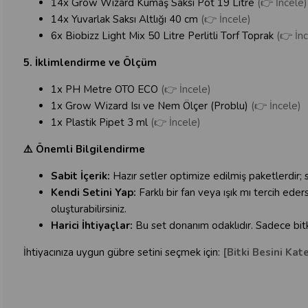
14x Grow Wizard Kumaş Saksı Pot 19 Litre
(👉 İncele)
14x Yuvarlak Saksı Altlığı 40 cm
(👉 İncele)
6x Biobizz Light Mix 50 Litre Perlitli Torf Toprak
(👉 İnc
5. İklimlendirme ve Ölçüm
1x PH Metre OTO ECO
(👉 İncele)
1x Grow Wizard Isı ve Nem Ölçer (Problu)
(👉 İncele)
1x Plastik Pipet 3 ml
(👉 İncele)
⚠️ Önemli Bilgilendirme
Sabit İçerik:
Hazır setler optimize edilmiş paketlerdir; 
Kendi Setini Yap:
Farklı bir fan veya ışık mı tercih ede
oluşturabilirsiniz.
Harici İhtiyaçlar:
Bu set donanım odaklıdır. Sadece bitkin
İhtiyacınıza uygun gübre setini seçmek için:
[Bitki Besini Kat