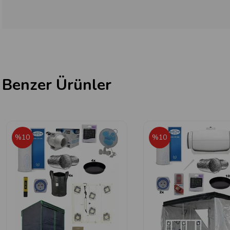
Benzer Ürünler
%10
%10