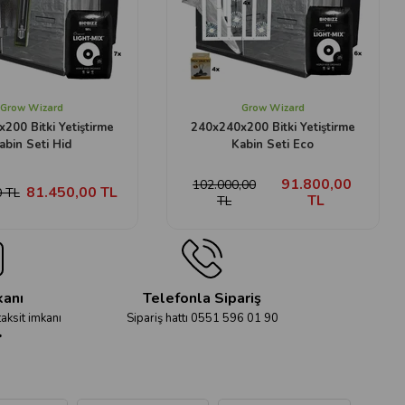
Grow Wizard
Grow Wizard
200 Bitki Yetiştirme
240x240x200 Bitki Yetiştirme
abin Seti Hid
Kabin Seti Eco
91.800,00
102.000,00
81.450,00 TL
0 TL
TL
TL
kanı
Telefonla Sipariş
taksit imkanı
Sipariş hattı 0551 596 01 90
r