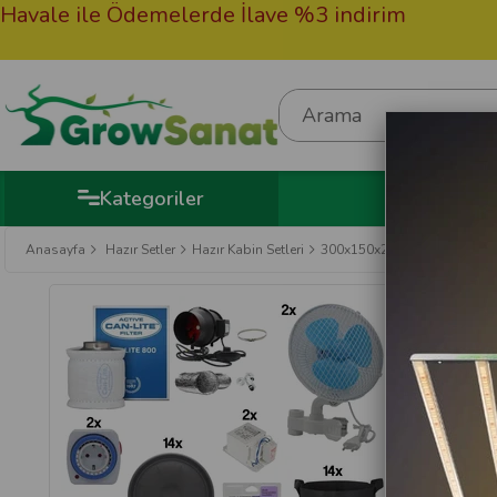
 ile Ödemelerde İlave %3 indirim
50.000
Hediy
Kategoriler
Anasayfa
Hazır Setler
Hazır Kabin Setleri
300x150x200 Bitki Yetiştirme