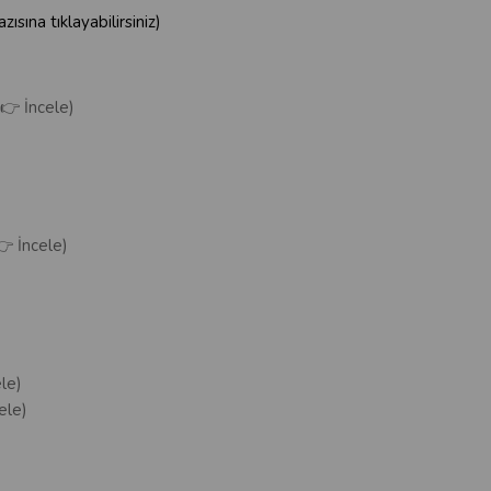
zısına tıklayabilirsiniz)
(👉 İncele)
👉 İncele)
le)
ele)