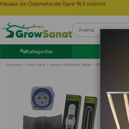
le ile Ödemelerde İlave %3 indirim
50.
Hed
Kategoriler
Anasayfa
Hazır Setler
Lamba ve Reflektör Setleri
600W Elektronik Bal