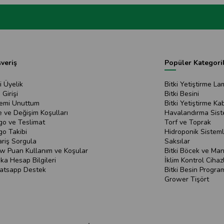
şveriş
Popüler Kategori
i Üyelik
Bitki Yetiştirme La
 Girişi
Bitki Besini
remi Unuttum
Bitki Yetiştirme Kab
e ve Değişim Koşulları
Havalandırma Sist
go ve Teslimat
Torf ve Toprak
go Takibi
Hidroponik Sisteml
ariş Sorgula
Saksılar
w Puan Kullanım ve Koşular
Bitki Böcek ve Mant
ka Hesap Bilgileri
İklim Kontrol Cihazl
tsapp Destek
Bitki Besin Program
Grower Tişört