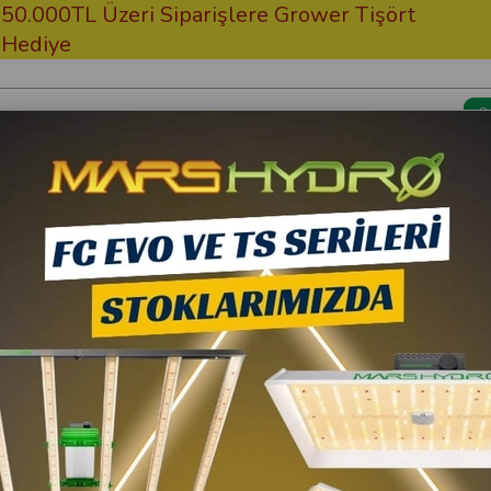
000TL Üzeri Siparişlere Grower Tişört
Ücr
iye
Kargom Nerede?
Bitki Besi
astlı Shp/Hps & Mh Set
Grow Wizard
600W Elektronik Bal
8.616,54 TL
10
7.754,89 TL
(KDV