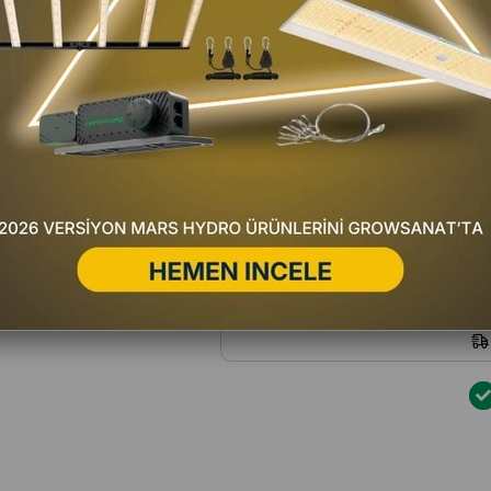
Favorilere Ekle
Fiyat Düşünce Haber Ver
Satıc
Yorum Yaz
Hafta içi 16:00'a