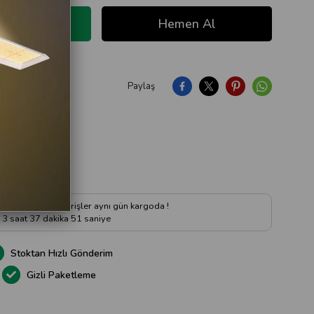
Paylaş
ıya Soru Sor
 kadar verilen siparişler aynı gün kargoda !
3
saat
37
dakika
50
saniye
Stoktan Hızlı Gönderim
Gizli Paketleme