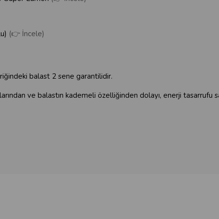
)
lu)
(👉 İncele)
eriğindeki balast 2 sene garantilidir.
larından ve balastın kademeli özelliğinden dolayı, enerji tasarru