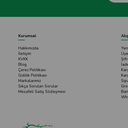
Kurumsal
Alı
Hakkımızda
Yen
İletişim
Üye
KVKK
Șif
Blog
İad
Çerez Politikası
Kar
Gizlilik Politikası
Kar
Markalarımız
Sip
Sıkça Sorulan Sorular
Gro
Mesafeli Satış Sözleşmesi
Ban
Wha