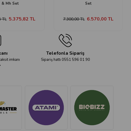
& Mh Set
Set
5.375,82 TL
6.570,00 TL
4 TL
7.300,00 TL
kanı
Telefonla Sipariş
taksit imkanı
Sipariş hattı 0551 596 01 90
r