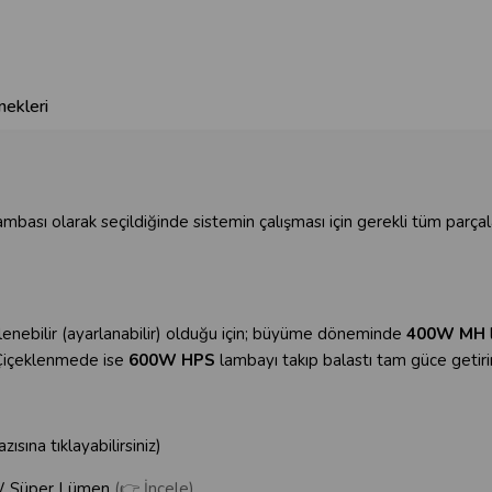
ekleri
ası olarak seçildiğinde sistemin çalışması için gerekli tüm parçaları
dimlenebilir (ayarlanabilir) olduğu için; büyüme döneminde
400W MH
r. Çiçeklenmede ise
600W HPS
lambayı takıp balastı tam güce getirir
zısına tıklayabilirsiniz)
0W Süper Lümen
(👉 İncele)