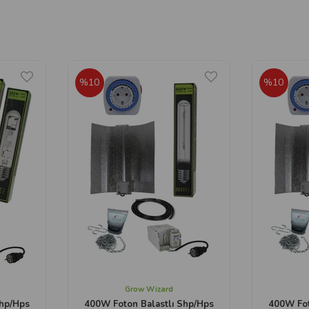
%10
%10
Grow Wizard
Shp/Hps
400W Foton Balastlı Shp/Hps
400W Fot