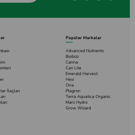
ler
Popüler Markalar
mbası
Advanced Nutrients
Biobizz
ini
Canna
emleri
Can Lite
Emerald Harvest
er
Hesi
Ona
ar İlaçları
Plagron
arı
Terra Aquatica Organic
ları
Mars Hydro
Grow Wizard