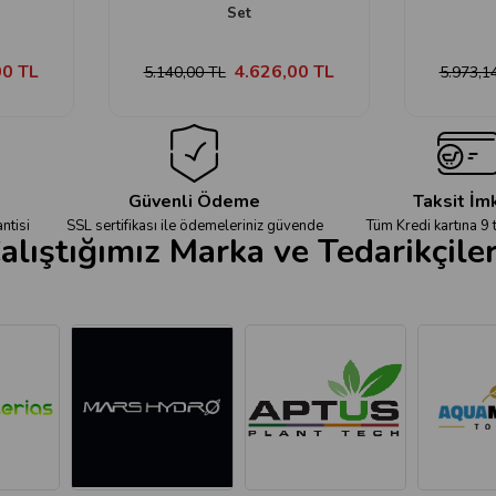
Set
00 TL
4.626,00 TL
5.140,00 TL
5.973,1
Güvenli Ödeme
Taksit İm
ntisi
SSL sertifikası ile ödemeleriniz güvende
Tüm Kredi kartına 9 
alıştığımız Marka ve Tedarikçile