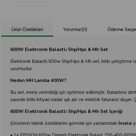
Ürün Özellikleri
Yorumlar
(0)
Ödeme Seçen
600W Elektronik Balastlı Shp/Hps & Mh Set
Elektronik Balastlı 600w Shp/Hps & Mh set, bitki yetiştirme lamb
uyumludur.
Neden MH Lamba 400W?
Bu set, enerji verimliliği için optimize edilmiştir. Balastınız 
sayede bitki ihtiyacı kadar ışık alır ve elektrik faturanız düşe
600W Elektronik Balastlı Shp/Hps & Mh Set İçeriği
(Ürünlerin teknik özelliklerini görmek için yanlarındaki
İncele
ya
• 1x FISSION 600w Dimerli Elektronik Balast 250-400-60