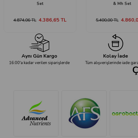
Set
& Mh Set
4.386,65 TL
4.860,
4.874,06 TL
5.400,00 TL
Aynı Gün Kargo
Kolay İade
16:00'a kadar verilen siparişlerde
Tüm alışverişlerinde iade gara
Ç